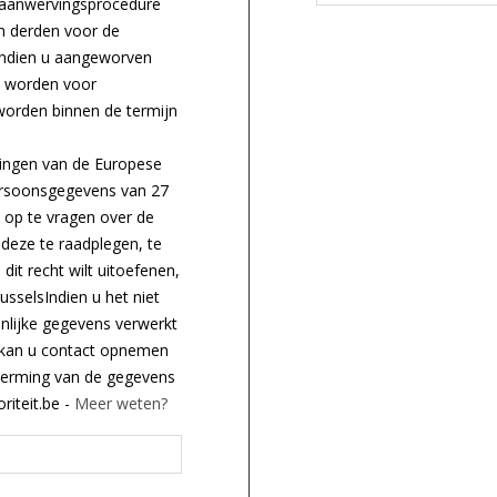
n aanwervingsprocedure
n derden voor de
 indien u aangeworven
t worden voor
worden binnen de termijn
ingen van de Europese
ersoonsgegevens van 27
e op te vragen over de
deze te raadplegen, te
 dit recht wilt uitoefenen,
sselsIndien u het niet
nlijke gegevens verwerkt
kan u contact opnemen
cherming van de gegevens
iteit.be -
Meer weten?