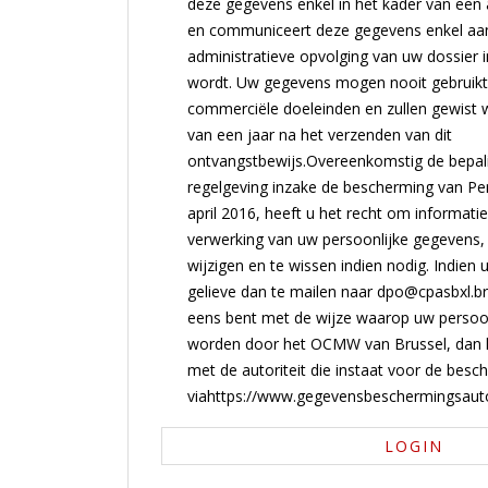
deze gegevens enkel in het kader van ee
en communiceert deze gegevens enkel aa
administratieve opvolging van uw dossier
wordt. Uw gegevens mogen nooit gebruik
commerciële doeleinden en zullen gewist 
van een jaar na het verzenden van dit
ontvangstbewijs.Overeenkomstig de bepal
regelgeving inzake de bescherming van P
april 2016, heeft u het recht om informati
verwerking van uw persoonlijke gegevens, 
wijzigen en te wissen indien nodig. Indien u
gelieve dan te mailen naar dpo@cpasbxl.bru
eens bent met de wijze waarop uw persoo
worden door het OCMW van Brussel, dan 
met de autoriteit die instaat voor de bes
viahttps://www.gegevensbeschermingsautor
LOGIN