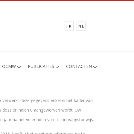
FR
NL
T OCMW
PUBLICATIES
CONTACTEN
 verwerkt deze gegevens enkel in het kader van
 dossier indien u aangeworven wordt. Uw
 jaar na het verzenden van dit ontvangstbewijs.
016, heeft u het recht om informatie op te