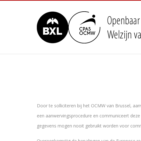
Ga naar hoofdinhoud
Door te solliciteren bij het OCMW van Brussel, a
een aanwervingsprocedure en communiceert deze g
gegevens mogen nooit gebruikt worden voor commer
Overeenkomstig de bepalingen van de Europese reg