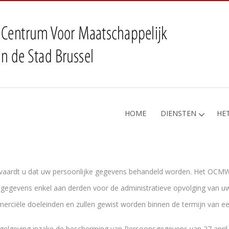
HOME
DIENSTEN
HE
anvaardt u dat uw persoonlijke gegevens behandeld worden. Het OCMW
egevens enkel aan derden voor de administratieve opvolging van uw
ciële doeleinden en zullen gewist worden binnen de termijn van een
elgeving inzake de bescherming van Persoonsgegevens van 27 april 2